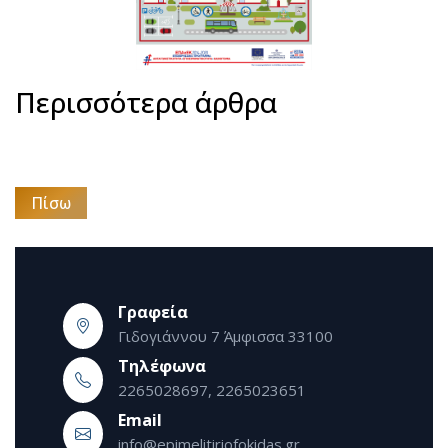
Περισσότερα άρθρα
Πίσω
Γραφεία
Γιδογιάννου 7 Άμφισσα 33100
Τηλέφωνα
2265028697, 2265023651
Εmail
info@epimelitiriofokidas.gr