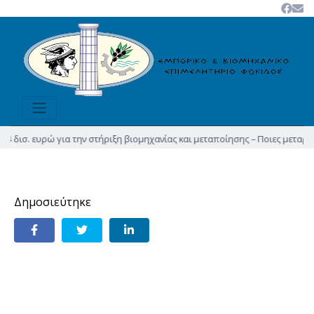
,4 δισ. ευρώ για την στήριξη βιομηχανίας και μεταποίησης – Ποιες μεταρρ
Δημοσιεύτηκε