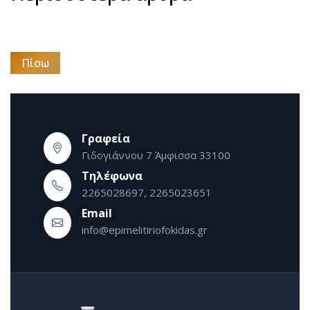
Πίσω
Γραφεία
Γιδογιάννου 7 Άμφισσα 33100
Τηλέφωνα
2265028697, 2265023651
Εmail
info@epimelitiriofokidas.gr