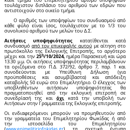
τουλάχιστον διπλάσιο του αριθμού των εδρών που
αντιστοιχούν στο οικείο τμήμα.
·
Ο αριθμός των υποψηφίων του συνδυασμού από
κάθε φύλο είναι ίσος, τουλάχιστον με το 1/3 του
συνολικού αριθμού των μελών του Δ.Σ.
Αιτήσεις υποψηφιότητας
κατατίθενται κατά
συνδυασμό
από τον επικεφαλής αυτού
με αίτηση στο
πρωτόκολλο της Εκλογικής Επιτροπής, το αργότερο
η
μέχρι και την
25
/10/2024,
ημέρα Παρασκευή και ώρα
13.30 μ.μ. Οι αιτήσεις υποψηφιότητας περιλαμβάνουν
τα οριζόμενα στο Π.Δ. 372/92, άρθρο 7, παρ. 1 και
συνοδεύονται με Υπεύθυνη Δήλωση (για
προϋποθέσεις και ασυμβίβαστα) και απόδειξη
καταβολής 50 ευρώ στο Επιμελητήριο. Ο έλεγχος των
υποβληθέντων αιτήσεων υποψηφιότητας θα
πραγματοποιηθεί από την εκλογική επιτροπή σε
συνεδρίασή της και
όχι
κατά την υποβολή των
Αιτήσεων στην Γραμματεία της Εκλογικής επιτροπής.
Οι ενδιαφερόμενοι μπορούν να προμηθευτούν από
την γραμματεία του Επιμελητηρίου Φωκίδας ή από
την ιστοσελίδα του Επιμελητηρίου
(
www
.
epimelitiriofokidas
.
gr
) τα σχετικά έντυπα