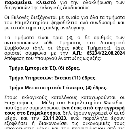
παραμείνει κλειστό
για την ολοκλήρωση των
διεργασιών της εκλογικής διαδικασίας.
Οι Εκλογές διεξάγονται με ενιαίο για όλα τα τμήματα
του Επιμελητηρίου ψηφοδέλτιο ανά συνδυασμό και
με το σύστημα της απλής αναλογικής.
Τα Τμήματα είναι τρία (3), ο δε αριθμός των
αντιπροσώπων κάθε Τμήματος στο Διοικητικό
Συμβούλιο (δηλ. οι έδρες κάθε Τμήματος), έχει
οριστεί σύμφωνα με την
Α.Π.: 65234/22.08.2024
Απόφαση του Υπουργού Ανάπτυξης ως εξής:
·
Τμήμα Εμπορικό: Έξι (6) έδρες.
·
Τμήμα Υπηρεσιών: Έντεκα (11) έδρες.
·
Τμήμα Μεταποιητικό: Τέσσερις (4) έδρες.
Στους εκλογικούς καταλόγους καταχωρούνται οι
Επιχειρήσεις – Μέλη του Επιμελητηρίου Φωκίδας
που έχουν συμπληρώσει
ένα έτος από την εγγραφή
τους στο Επιμελητήριο,
δηλ. έχουν εγγραφεί σ’ αυτό
μέχρι και την
23.11.2023
, ενώ παράλληλα έχουν
εξοφλήσει ή διακανονίσει τις οικονομικές τους
υποχρεώσεις μέχρι και του προηγούμενου από τις