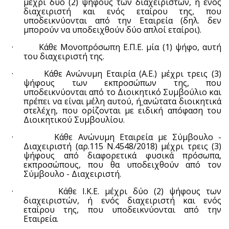
μέχρι δύο (2) ψήφους των διαχειριστών, ή ενός
διαχειριστή και ενός εταίρου της, που
υποδεικνύονται από την Εταιρεία (δηλ. δεν
μπορούν να υποδειχθούν δύο απλοί εταίροι).
·
Κάθε Μονοπρόσωπη Ε.Π.Ε. μία (1) ψήφο, αυτή
του διαχειριστή της.
·
Κάθε Ανώνυμη Εταιρία (Α.Ε.) μέχρι τρεις (3)
ψήφους των εκπροσώπων της, που
υποδεικνύονται από το Διοικητικό Συμβούλιο και
πρέπει να είναι μέλη αυτού, ή
ανώτατα διοικητικά
στελέχη, που ορίζονται με ειδική απόφαση του
Διοικητικού Συμβουλίου.
·
K
άθε Ανώνυμη Εταιρεία με Σύμβουλο
-
Διαχειριστή (αρ.115 Ν.4548/2018) μέχρι τρεις (3)
ψήφους από διαφορετικά φυσικά πρόσωπα,
εκπροσώπους, που θα υποδειχθούν από τον
Σύμβουλο
-
Διαχειριστή
.
·
Κάθε Ι.Κ.Ε. μέχρι δύο (2) ψήφους των
διαχειριστών, ή ενός διαχειριστή και ενός
εταίρου της, που υποδεικνύονται από την
Εταιρεία.