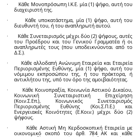
·
Κάθε Μονοπρόσωπη Ι.Κ.Ε. μία (1) ψήφο, αυτή του
διαχειριστή της.
·
Κάθε υποκατάστημα, μία (1) ψήφο, αυτή του
διευθυντή του, ή του αναπληρωτή αυτού.
·
Κάθε Συνεταιρισμός
μέχρι δύο (2) ψήφους, αυτές
του Προέδρου και του Γενικού Γραμματέα ή οι
αναπληρωτές τους (που υποδεικνύονται από το
Δ.Σ.).
·
Κάθε αλλοδαπή Ανώνυμη Εταιρεία και Εταιρεία
Περιορισμένης Ευθύνης, μία (1) ψήφο, αυτή του
νόμιμου εκπροσώπου της, ή του πράκτορα, ή
αντικλήτου της, υπό τον όρο της αμοιβαιότητας.
·
Κάθε Κοινοπραξία, Κοινωνία Αστικού Δικαίου,
Κοινωνική Συνεταιριστική Επιχείρηση
(Κοιν.Σ.Επ.), Κοινωνικός Συνεταιρισμός
Περιορισμένης Ευθύνης (Κοι.Σ.Π.Ε.) και
Ενεργειακές Κοινότητες (Ε.Κοιν.)
μέχρι δύο (2)
ψήφους.
·
Κάθε
Αστική Μη Κερδοσκοπική Εταιρεία με
οικονομικό σκοπό του άρθ. 784 ΑΚ και κάθε