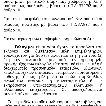
υποψηφίου με στυλό διαρκείας, χρώματος μπλε ή
μαύρου, ως ακολούθως, βάσει του Π.Δ. 372/92 παρ.8
άρθρο
10.
Για τον επικεφαλής του συνδυασμού δεν απαιτείται
σταυρός προτίμησης
,
βάσει του Π.Δ.372/92 παρ.7
άρθρο 10.
Για ενημέρωση των υποψηφίων, σημειώνεται ότι:
·
Εκλόγιμοι
είναι όσοι έχουν τα προσόντα του
εκλογέα και διετέλεσαν μέλη Επιμελητηρίου
τουλάχιστον για δύο (2) τελευταία έτη ή για τρία (3)
έτη την πενταετία πριν από την ημερομηνία
προκήρυξης των εκλογών, είτε ατομικά είτε ως μέλη ή
διαχειριστές προσωπικών εταιρειών, ιδιωτικών
κεφαλαιουχικών εταιρειών, εταιρειών περιορισμένης
ευθύνης ή ως μέλη διοικητικών συμβουλίων
ανωνύμων εταιριών ή συνεταιρισμών ή ως
εκπρόσωποι υποκαταστημάτων ελληνικών ή
αλλοδαπών επιχειρήσεων. Οι απασχολούμενοι
συνταξιούχοι είναι εκλόγιμοι.
·
Το ψηφοδέλτιο κάθε συνδυασμού περιλαμβάνει, για
κάθε τμήμα του Επιμελητηρίου αριθμό υποψηφίων