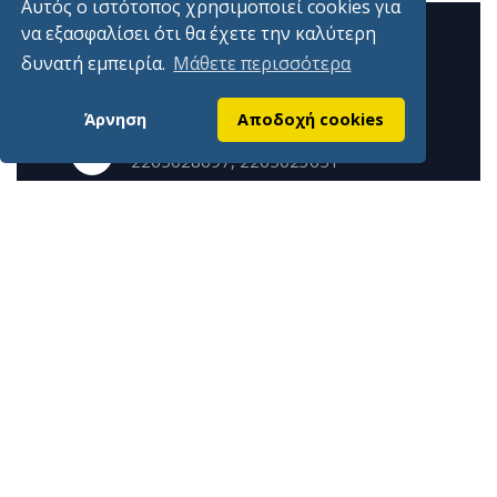
Αυτός ο ιστότοπος χρησιμοποιεί cookies για
να εξασφαλίσει ότι θα έχετε την καλύτερη
δυνατή εμπειρία.
Μάθετε περισσότερα
Γραφεία
Γιδογιάννου 7 Άμφισσα 33100
Άρνηση
Αποδοχή cookies
Τηλέφωνα
2265028697, 2265023651
Εmail
info@epimelitiriofokidas.gr
Επίσημη ιστοσελίδα Επιμελητηρίου Φωκίδος