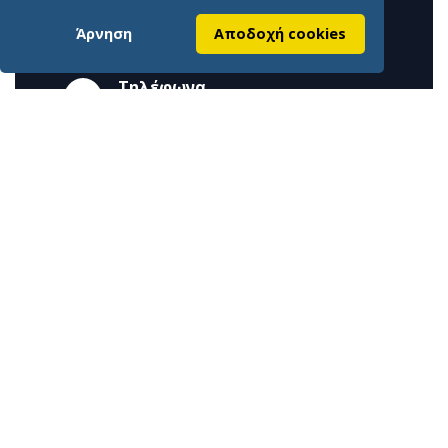
Γραφεία
Άρνηση
Αποδοχή cookies
Γιδογιάννου 7 Άμφισσα 33100
Τηλέφωνα
2265028697, 2265023651
Εmail
info@epimelitiriofokidas.gr
Επίσημη ιστοσελίδα Επιμελητηρίου Φωκίδος
Χρήσιμοι Σύνδεσμοι