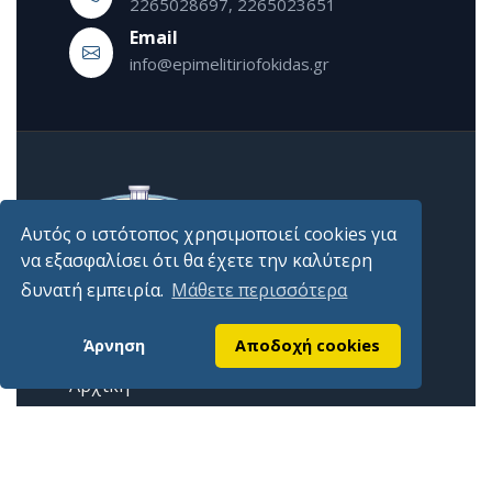
2265028697, 2265023651
Εmail
info@epimelitiriofokidas.gr
Αυτός ο ιστότοπος χρησιμοποιεί cookies για
να εξασφαλίσει ότι θα έχετε την καλύτερη
δυνατή εμπειρία.
Μάθετε περισσότερα
Επίσημη ιστοσελίδα Επιμελητηρίου Φωκίδος
Άρνηση
Αποδοχή cookies
Χρήσιμοι Σύνδεσμοι
Αρχική
Επικοινωνία
Εγγραφή στο newsletter