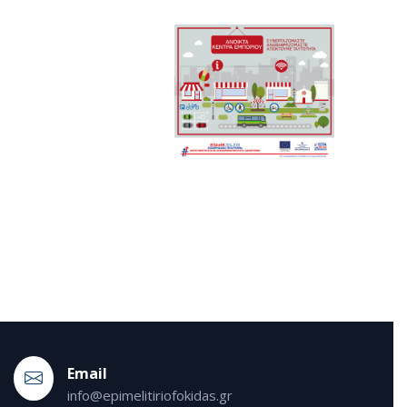
Εmail
info@epimelitiriofokidas.gr