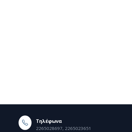
Τηλέφωνα
2265028697, 2265023651