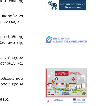
ίου Εθνικής
 μπορούν να
ίμων έως και
ημα εξώδικης
26, αντί της
σεις ή έχουν
αστηρίων και
ποθέσεις που
εφόσον έχουν
σεις.