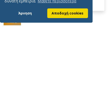
δυνατή εμπειρία.
Μάθετε περισσότερα
Άρνηση
Αποδοχή cookies
Πίσω
Γραφεία
Γιδογιάννου 7 Άμφισσα 33100
Τηλέφωνα
2265028697, 2265023651
Εmail
info@epimelitiriofokidas.gr