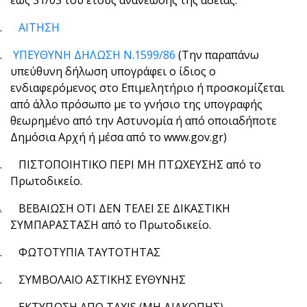
έως 31/03 του έτους ανανέωσης της άδειας.
1.
ΑΙΤΗΣΗ
2.
ΥΠΕΥΘΥΝΗ ΔΗΛΩΣΗ Ν.1599/86
(Την παραπάνω
υπεύθυνη δήλωση υπογράφει ο ίδιος ο
ενδιαφερόμενος στο Επιμελητήριο ή προσκομίζεται
από άλλο πρόσωπο με το γνήσιο της υπογραφής
θεωρημένο από την Αστυνομία ή από οποιαδήποτε
Δημόσια Αρχή ή μέσα από το www.gov.gr)
3.
ΠΙΣΤΟΠΟΙΗΤΙΚΟ ΠΕΡΙ ΜΗ ΠΤΩΧΕΥΣΗΣ από το
Πρωτοδικείο.
4.
ΒΕΒΑΙΩΣΗ ΟΤΙ ΔΕΝ ΤΕΛΕΙ ΣΕ ΔΙΚΑΣΤΙΚΗ
ΣΥΜΠΑΡΑΣΤΑΣΗ από το Πρωτοδικείο.
5.
ΦΩΤΟΤΥΠΙΑ ΤΑΥΤΟΤΗΤΑΣ
6.
ΣΥΜΒΟΛΑΙΟ ΑΣΤΙΚΗΣ ΕΥΘΥΝΗΣ