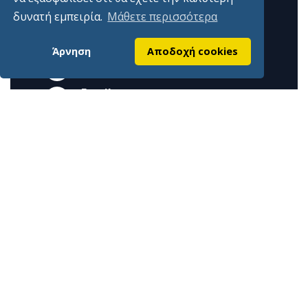
δυνατή εμπειρία.
Μάθετε περισσότερα
Γραφεία
Γιδογιάννου 7 Άμφισσα 33100
Άρνηση
Αποδοχή cookies
Τηλέφωνα
2265028697, 2265023651
Εmail
info@epimelitiriofokidas.gr
Επίσημη ιστοσελίδα Επιμελητηρίου Φωκίδος
Χρήσιμοι Σύνδεσμοι